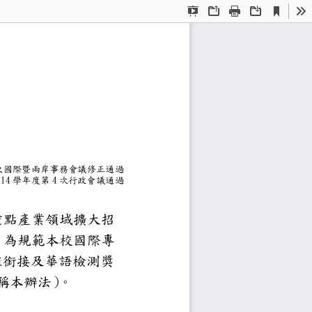
Current
Presentation
Open
Print
Download
To
View
Mode
生修業辦法
4
第
次國際暨兩岸事務會議修正通過
0
11
4
4
學年度第
次行政會議通過
部依據「教育部
理
重點產業領域擴大招
學生，為規範本校國際專
學資格、學雜費、課程銜接及華
生修業辦法」
下簡稱本辦法）
。