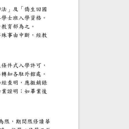
來臺就學辦法」及「僑生回國
澳生及僑生身份，且具學士班入學
；港澳生身分認定，由教育部為之
每人以一次為限，遇特殊事由中斷
專修部發給華語先修生條件式入學
函轉外交部領事事務局轉知各駐外
假借、塗改等情事，如經查明，應
，且不發給任何相關學業證明；如
註銷其學位證書。
生）研修期間以一年為限，期間
華