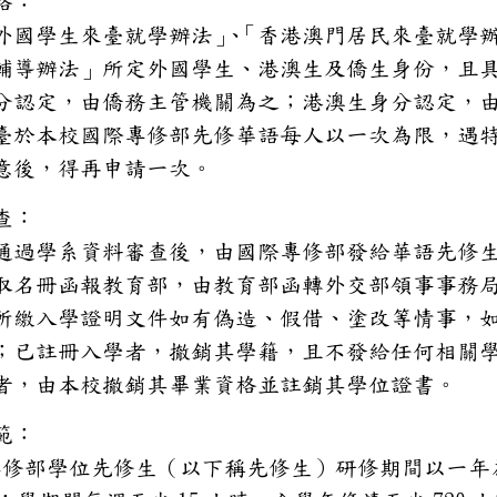
資格：
「外國學生來臺就學辦法」
、
「香港澳門居民
及輔導辦法」所定外國學生、港
身分認定，由僑務主管機關為之
來臺於本校國際專修部先修華語
同意後，得再申請一次。
審查：
者通過學系資料審查後，由國際
錄取名冊函報教育部，由教育部
生所繳入學證明文件如有偽造、
格；已註冊入學者，撤銷其學籍
現者，由本校撤銷其畢業資格並
規範：
際專修部學位先修生（以下稱先修