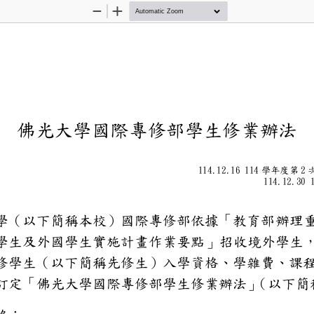
Zoom
Zoom
Out
In
佛光大學國際專修部學
114.12.16 11
2
學年度
11
4
.
12
.
3
大學（以下簡稱本校）國際專修
辦
港澳學生及外國學生實施計畫
作業要點
」招收境外
語先修學生（以下簡稱先修生）入
，特訂定「佛光大學國際專修部學
（以