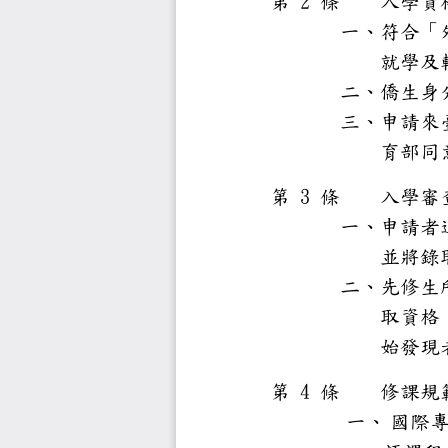
2
第
條
入學
一、
符合
就學
二、
僑生
三、
申請
育部
3
第
條
入學
一、
申請
並將
二、
先修
取資
始發
4
第
條
修課
一、
國