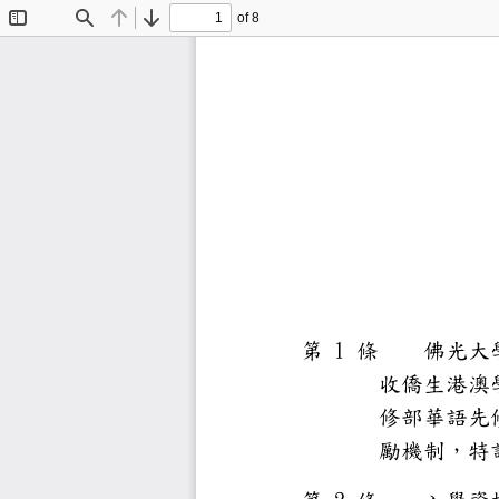
of 8
Toggle
Find
Previous
Next
Sidebar
1
第
條
佛光
收僑生
修部華
勵機制