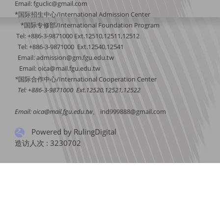
Email: fguclic@gmail.com
*国际招生中心/International Admission Center
*国际专修部/International Foundation Program
Tel: +886-3-9871000 Ext.12510,12511,12512
Tel: +886-3-9871000 Ext.12540,12541
Email: admission@gm.fgu.edu.tw
Email:
oica@mail.fgu.edu.tw
*
国际合作中
心/International Cooperation Center
Tel: +886-3-9871000 Ext.12520,12521,12522
Email:
oica@mail.fgu.edu.tw
、
ind999888@gmail.com
Powered by RulingDigital
造访人次 : 3230702