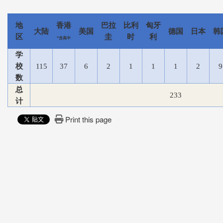
地
香港
巴拉
比利
匈牙
大陆
美国
德国
日本
韩
区
圭
时
利
*
含高
中
学
校
115
37
6
2
1
1
1
2
9
数
总
233
计
Print this page