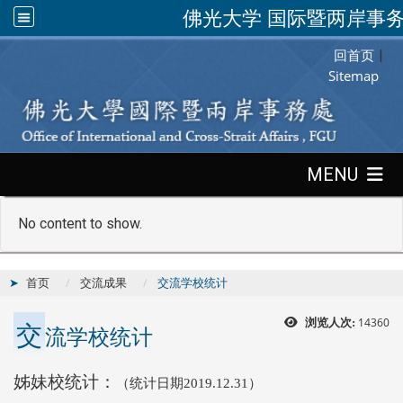
佛光大学 国际暨两岸事
回首页
:::
|
Sitemap
:::
MENU
No content to show.
首页
交流成果
交流学校统计
交
14360
浏览人次:
流学校统计
姊妹校统计：
（统计日期
2019.12.31
）