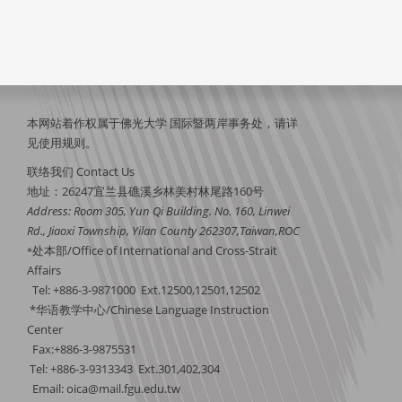
本网站着作权属于佛光大学 国际暨两岸事务处，请详
见
使用规则
。
联络我们 Contact Us
地址：26247宜兰县礁溪乡林美村林尾路160号
Address: Room 305, Yun Qi Building. No. 160, Linwei
Rd., Jiaoxi Township, Yilan County 262307,Taiwan,ROC
处本部/Office of International and Cross-Strait
*
Affairs
Tel: +886-3-9871000 Ext.12500,12501,12502
*华语教学中心/Chinese Language Instruction
Center
Fax:+886-3-9875531
Tel: +886-3-9313343 Ext.301,402,304
Email:
oica@mail.fgu.edu.tw