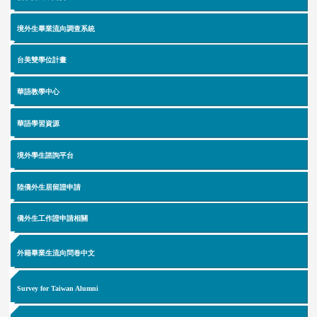
境外生畢業流向調查系統
台美雙學位
計畫
華語教學中心
華語學習資源
境外學生諮詢平台
陸僑外生居留證申請
僑外生工作證申請相關
外籍畢業生流向問卷中文
Survey for Taiwan Alumni