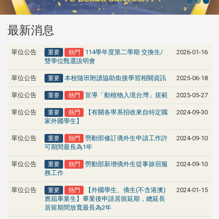
最新消息
重要
熱門
單位公告
2026-01-16
114學年度第二學期 交換生/
雙學位甄選說明會
重要
單位公告
2025-06-18
本校隨班附讀協助銜接學習相關資訊
重要
熱門
單位公告
2025-05-27
宣導「動植物入境台灣」規範
重要
熱門
單位公告
2024-09-30
【有關各學系招收來自特定國
家外國學生】
重要
熱門
單位公告
2024-09-10
勞動部修訂僑外生申請工作許
可期間最長為1年
重要
熱門
單位公告
2024-09-10
勞動部新增僑外生從事旅宿服
務工作
重要
熱門
單位公告
2024-01-15
【外國學生、僑生(不含港澳)
應屆畢業生】畢業後申請居留延期，總延長
居留期間放寬最長為2年