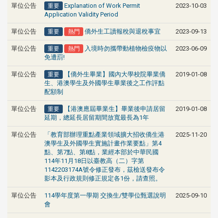
重要
單位公告
2023-10-03
Explanation of Work Permit
Application Validity Period
重要
熱門
單位公告
2023-09-13
僑外生工讀報稅與退稅事宜
重要
熱門
單位公告
2023-06-09
入境時勿攜帶動植物檢疫物以
免遭罰!
重要
單位公告
2019-01-08
【僑外生畢業】國內大學校院畢業僑
生、港澳學生及外國學生畢業後之工作評點
配額制
重要
單位公告
2019-01-08
【港澳應屆畢業生】畢業後申請居留
延期，總延長居留期間放寬最長為1年
單位公告
「教育部辦理重點產業領域擴大招收僑生港
2025-11-20
澳學生及外國學生實施計畫作業要點」第4
點、第7點、第8點，業經本部於中華民國
114年11月18日以臺教高（二）字第
1142203174A號令修正發布，茲檢送發布令
影本及行政規則修正規定各1份，請查照。
單位公告
114學年度第一學期 交換生/雙學位甄選說明
2025-09-10
會