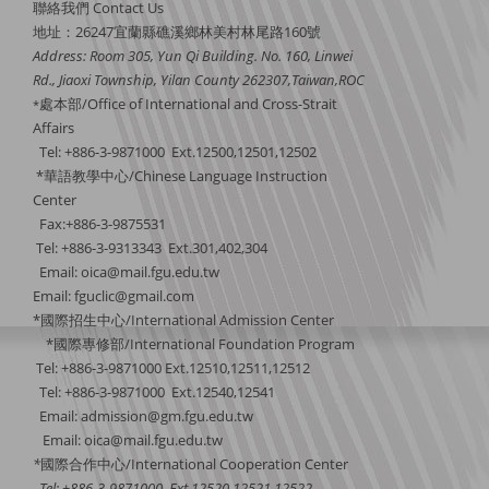
聯絡我們 Contact Us
地址：26247宜蘭縣礁溪鄉林美村林尾路160號
Address: Room 305, Yun Qi Building. No. 160, Linwei
Rd., Jiaoxi Township, Yilan County 262307,Taiwan,ROC
處本部/Office of International and Cross-Strait
*
Affairs
Tel: +886-3-9871000 Ext.12500,12501,12502
*華語教學中心/Chinese Language Instruction
Center
Fax:+886-3-9875531
Tel: +886-3-9313343 Ext.301,402,304
Email:
oica@mail.fgu.edu.tw
Email: fguclic@gmail.com
*國際招生中心/International Admission Center
*國際專修部/International Foundation Program
Tel: +886-3-9871000 Ext.12510,12511,12512
Tel: +886-3-9871000 Ext.12540,12541
Email: admission@gm.fgu.edu.tw
Email:
oica@mail.fgu.edu.tw
*
國際合作中
心/International Cooperation Center
Tel: +886-3-9871000 Ext.12520,12521,12522