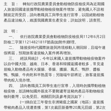
主 旨： 轉知行政院農業委員會動植物防疫檢疫局為近期國
人旅遊回國違規攜帶動植物檢疫物案件增加，避免國人不諳相
關規定而受罰，請向教職員工與學生進行宣導，以阻絕動植物
產品違法輸入，維護我國農業生產安全，詳如說明，請查照。
說 明：
一、 依行政院農業委員會動植物防疫檢疫局112年6月2日
防檢二字第1121482181F號函(如附件)辦理。
二、 隨後疫時代國際旅遊與跨境移動人潮回歸，且端午連
假將屆，預期旅客違規輸入案件將再增加。
三、 經該局統計，今年以來國人違規攜帶動物檢疫物案件
以自中國大陸、越南、日本、香港和韓國返國者較多，常見違
規輸入動物產品有火腿腸、香腸、臘腸、鳳爪、鴨脖、醬板
鴨、鴨腸、牛肉乾和半熟蛋等；另隨端午節將近，旅客違規攜
帶肉粽入境亦增。
四、 請向教職員工與學生進行宣導，入境時勿攜帶動植物
檢疫物，並請轉知國外親友不要郵遞寄送豬肉產品等動物檢疫
物到臺灣，以免受罰。相關罰則及參考資訊如下：
(一)倘自近三年發生非洲豬瘟之國家（地區）違規攜
帶豬肉產品入境遭查獲，第1次裁罰新臺幣20萬元罰鍰，第2次