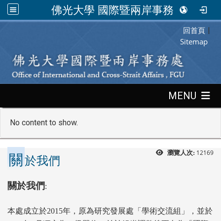
佛光大學 國際暨兩岸事務處
回首頁
:::
|
Sitemap
:::
MENU
No content to show.
關
12169
瀏覽人次:
於我們
關於我們
:
本處成立於
2015
年，原為研究發展處「學術交流組」，並於