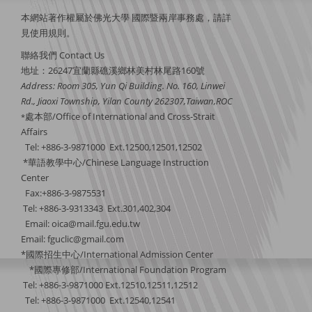
本網站著作權屬於佛光大學 國際暨兩岸事務處，請詳
見
使用規則
。
聯絡我們 Contact Us
地址：26247宜蘭縣礁溪鄉林美村林尾路160號
Address: Room 305, Yun Qi Building. No. 160, Linwei
Rd., Jiaoxi Township, Yilan County 262307,Taiwan,ROC
處本部/Office of International and Cross-Strait
*
Affairs
Tel: +886-3-9871000 Ext.12500,12501,12502
*華語教學中心/Chinese Language Instruction
Center
Fax:+886-3-9875531
Tel: +886-3-9313343 Ext.301,402,304
Email:
oica@mail.fgu.edu.tw
Email: fguclic@gmail.com
*國際招生中心/International Admission Center
*國際專修部/International Foundation Program
Tel: +886-3-9871000 Ext.12510,12511,12512
Tel: +886-3-9871000 Ext.12540,12541