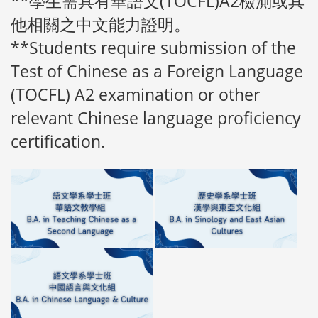
**學生需具有華語文(TOCFL)A2檢測或其
他相關之中文能力證明。
**Students require submission of the
Test of Chinese as a Foreign Language
(TOCFL) A2 examination or other
relevant Chinese language proficiency
certification.