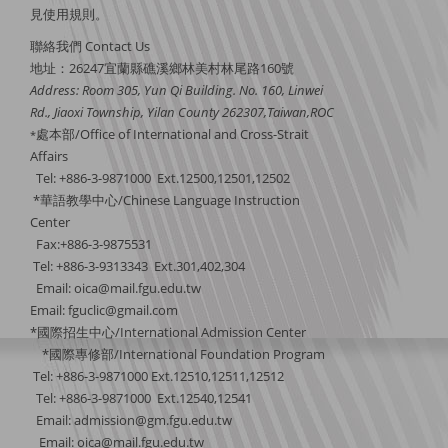
見
使用規則
。
聯絡我們 Contact Us
地址：26247宜蘭縣礁溪鄉林美村林尾路160號
Address: Room 305, Yun Qi Building. No. 160, Linwei
Rd., Jiaoxi Township, Yilan County 262307,Taiwan,ROC
處本部/Office of International and Cross-Strait
*
Affairs
Tel: +886-3-9871000 Ext.12500,12501,12502
*華語教學中心/Chinese Language Instruction
Center
Fax:+886-3-9875531
Tel: +886-3-9313343 Ext.301,402,304
Email:
oica@mail.fgu.edu.tw
Email: fguclic@gmail.com
*國際招生中心/International Admission Center
*國際專修部/International Foundation Program
Tel: +886-3-9871000 Ext.12510,12511,12512
Tel: +886-3-9871000 Ext.12540,12541
Email: admission@gm.fgu.edu.tw
Email:
oica@mail.fgu.edu.tw