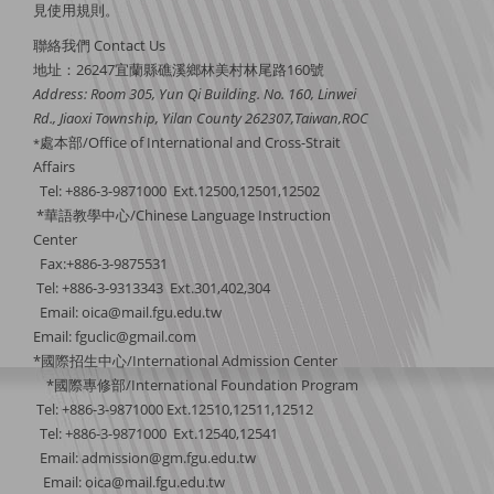
見
使用規則
。
聯絡我們 Contact Us
地址：26247宜蘭縣礁溪鄉林美村林尾路160號
Address: Room 305, Yun Qi Building. No. 160, Linwei
Rd., Jiaoxi Township, Yilan County 262307,Taiwan,ROC
處本部/Office of International and Cross-Strait
*
Affairs
Tel: +886-3-9871000 Ext.12500,12501,12502
*華語教學中心/Chinese Language Instruction
Center
Fax:+886-3-9875531
Tel: +886-3-9313343 Ext.301,402,304
Email:
oica@mail.fgu.edu.tw
Email: fguclic@gmail.com
*國際招生中心/International Admission Center
*國際專修部/International Foundation Program
Tel: +886-3-9871000 Ext.12510,12511,12512
Tel: +886-3-9871000 Ext.12540,12541
Email: admission@gm.fgu.edu.tw
Email:
oica@mail.fgu.edu.tw