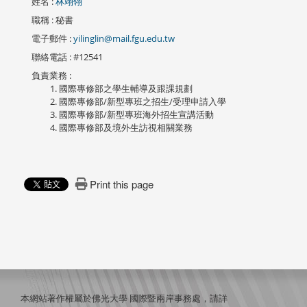
姓名
:
林翊翎
職稱
: 秘書
電子郵件
:
yilinglin@mail.fgu.edu.tw
聯絡電話
: #12541
負責業務
:
國際專修部之學生輔導及跟課規劃
國際專修部/新型專班之招生/受理申請入學
國際專修部/新型專班海外招生宣講活動
國際專修部及境外生訪視相關業務
Print this page
本網站著作權屬於佛光大學 國際暨兩岸事務處，請詳