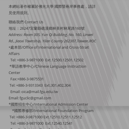
本網站著作權屬於佛光大學 國際暨兩岸事務處，請詳
見
使用規則
。
聯絡我們 Contact Us
地址：26247宜蘭縣礁溪鄉林美村林尾路160號
Address: Room 305, Yun Qi Building. No. 160, Linwei
Rd., Jiaoxi Township, Yilan County 262307,Taiwan,ROC
處本部/Office of International and Cross-Strait
*
Affairs
Tel: +886-3-9871000 Ext.12500,12501,12502
*華語教學中心/Chinese Language Instruction
Center
Fax:+886-3-9875531
Tel: +886-3-9313343 Ext.301,402,304
Email:
oica@mail.fgu.edu.tw
Email: fguclic@gmail.com
*國際招生中心/International Admission Center
*國際專修部/International Foundation Program
Tel: +886-3-9871000 Ext.12510,12511,12512
Tel: +886-3-9871000 Ext.12540,12541