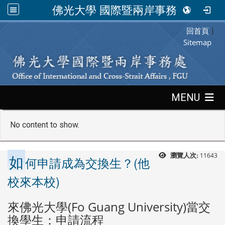
佛光大學 國際暨兩岸事務處
回首頁
:::
|
Sitemap
:::
MENU
No content to show.
如
11643
瀏覽人次:
何申請成為交換生？(他
校來本校)
來佛光大學(Fo Guang University)當交
換學生：申請流程