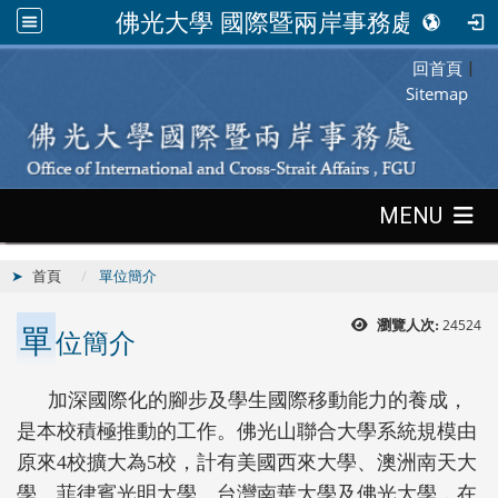
佛光大學 國際暨兩岸事務處
回首頁
:::
|
Sitemap
:::
MENU
首頁
單位簡介
單
24524
瀏覽人次:
位簡介
加深國際化的腳步及學生國際移動能力的養成，
是本校積極推動的工作。佛光山聯合大學系統規模由
原來
4
校擴大為
5
校，計有美國西來大學、澳洲南天大
學、菲律賓光明大學、台灣南華大學及佛光大學，在