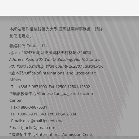
本網站著作權屬於佛光大學 國際暨兩岸事務處，請詳
見
使用規則
。
聯絡我們 Contact Us
地址：26247宜蘭縣礁溪鄉林美村林尾路160號
Address: Room 305, Yun Qi Building. No. 160, Linwei
Rd., Jiaoxi Township, Yilan County 262307,Taiwan,ROC
處本部/Office of International and Cross-Strait
*
Affairs
Tel: +886-3-9871000 Ext.12500,12501,12502
*華語教學中心/Chinese Language Instruction
Center
Fax:+886-3-9875531
Tel: +886-3-9313343 Ext.301,402,304
Email:
oica@mail.fgu.edu.tw
Email: fguclic@gmail.com
*國際招生中心/International Admission Center