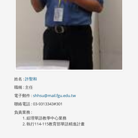
姓名
:
許聖和
職稱
: 主任
電子郵件
:
shhsu@mail.fgu.edu.tw
聯絡電話
: 03-9313343#301
負責業務
:
綜理華語教學中心業務
執行114-115教育部華語精進計畫