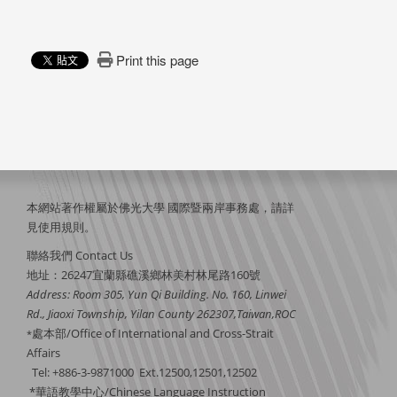
Print this page
本網站著作權屬於佛光大學 國際暨兩岸事務處，請詳
見
使用規則
。
聯絡我們 Contact Us
地址：26247宜蘭縣礁溪鄉林美村林尾路160號
Address: Room 305, Yun Qi Building. No. 160, Linwei
Rd., Jiaoxi Township, Yilan County 262307,Taiwan,ROC
處本部/Office of International and Cross-Strait
*
Affairs
Tel: +886-3-9871000 Ext.12500,12501,12502
*華語教學中心/Chinese Language Instruction