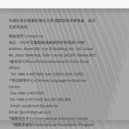
本網站著作權屬於佛光大學 國際暨兩岸事務處，請詳
見
使用規則
。
聯絡我們 Contact Us
地址：26247宜蘭縣礁溪鄉林美村林尾路160號
Address: Room 305, Yun Qi Building. No. 160, Linwei
Rd., Jiaoxi Township, Yilan County 262307,Taiwan,ROC
處本部/Office of International and Cross-Strait
*
Affairs
Tel: +886-3-9871000 Ext.12500,12501,12502
*華語教學中心/Chinese Language Instruction
Center
Fax:+886-3-9875531
Tel: +886-3-9313343 Ext.301,402,304
Email:
oica@mail.fgu.edu.tw
Email: fguclic@gmail.com
*國際招生中心/International Admission Center
*國際專修部/International Foundation Program