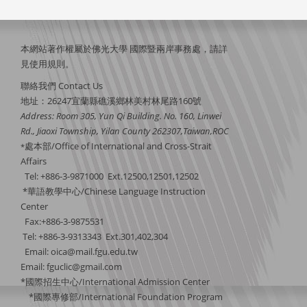
本網站著作權屬於佛光大學 國際暨兩岸事務處，請詳
見
使用規則
。
聯絡我們 Contact Us
地址：26247宜蘭縣礁溪鄉林美村林尾路160號
Address: Room 305, Yun Qi Building. No. 160, Linwei
Rd., Jiaoxi Township, Yilan County 262307,Taiwan,ROC
處本部/Office of International and Cross-Strait
*
Affairs
Tel: +886-3-9871000 Ext.12500,12501,12502
*華語教學中心/Chinese Language Instruction
Center
Fax:+886-3-9875531
Tel: +886-3-9313343 Ext.301,402,304
Email:
oica@mail.fgu.edu.tw
Email: fguclic@gmail.com
*國際招生中心/International Admission Center
*國際專修部/International Foundation Program