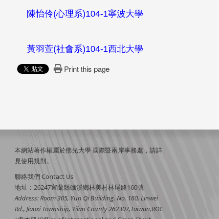
陳怡伶
(
心理系
)104-1
寧波大學
黃羽萱
(
社會系
)104-1
西北大學
Print this page
本網站著作權屬於佛光大學 國際暨兩岸事務處，請詳
見
使用規則
。
聯絡我們 Contact Us
地址：26247宜蘭縣礁溪鄉林美村林尾路160號
Address: Room 305, Yun Qi Building. No. 160, Linwei
Rd., Jiaoxi Township, Yilan County 262307,Taiwan,ROC