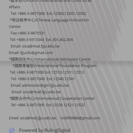
處本部/Office of International and Cross-Strait
*
Affairs
Tel: +886-3-9871000 Ext.12500,12501,12502
*華語教學中心/Chinese Language Instruction
Center
Fax:+886-3-9875531
Tel: +886-3-9313343 Ext.301,402,304
Email:
oica@mail.fgu.edu.tw
Email: fguclic@gmail.com
*國際招生中心/International Admission Center
*國際專修部/International Foundation Program
Tel: +886-3-9871000 Ext.12510,12511,12512
Tel: +886-3-9871000 Ext.12540,12541
Email: admission@gm.fgu.edu.tw
Email:
oica@mail.fgu.edu.tw
*
國際合作中
心/International Cooperation Center
Tel: +886-3-9871000 Ext.12520,12521,12522
Email:
oica@mail.fgu.edu.tw
、
ind999888@gmail.com
Powered by RulingDigital