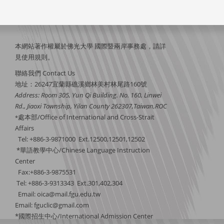
本網站著作權屬於佛光大學 國際暨兩岸事務處，請詳
見
使用規則
。
聯絡我們 Contact Us
地址：26247宜蘭縣礁溪鄉林美村林尾路160號
Address: Room 305, Yun Qi Building. No. 160, Linwei
Rd., Jiaoxi Township, Yilan County 262307,Taiwan,ROC
處本部/Office of International and Cross-Strait
*
Affairs
Tel: +886-3-9871000 Ext.12500,12501,12502
*華語教學中心/Chinese Language Instruction
Center
Fax:+886-3-9875531
Tel: +886-3-9313343 Ext.301,402,304
Email:
oica@mail.fgu.edu.tw
Email: fguclic@gmail.com
*國際招生中心/International Admission Center