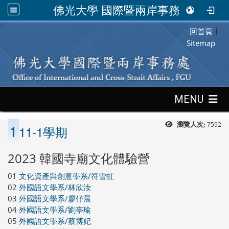
佛光大學 國際暨兩岸事務處
回首頁
:::
|
Sitemap
:::
MENU
1
7592
瀏覽人次:
11-1學期
2023 韓國寺廟文化體驗營
01
文化資產與創意學系/符雪虹
02
外國語文學系/林欣汝
03
外國語文學系/廖伃晨
04
外國語文學系/劉亭瑜
05
外國語文學系/蔡博妃