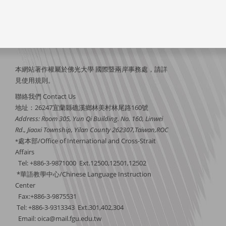
本網站著作權屬於佛光大學 國際暨兩岸事務處，請詳
見
使用規則
。
聯絡我們 Contact Us
地址：26247宜蘭縣礁溪鄉林美村林尾路160號
Address: Room 305, Yun Qi Building. No. 160, Linwei
Rd., Jiaoxi Township, Yilan County 262307,Taiwan,ROC
處本部/Office of International and Cross-Strait
*
Affairs
Tel: +886-3-9871000 Ext.12500,12501,12502
*華語教學中心/Chinese Language Instruction
Center
Fax:+886-3-9875531
Tel: +886-3-9313343 Ext.301,402,304
Email:
oica@mail.fgu.edu.tw