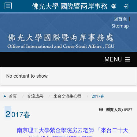
佛光大學 國際暨兩岸事務處
回首頁
:::
|
Sitemap
:::
MENU
No content to show.
首頁
交流成果
來台交流生心得
2017春
2
6987
瀏覽人次:
017春
南京理工大學紫金學院房云老師 「來台二十天