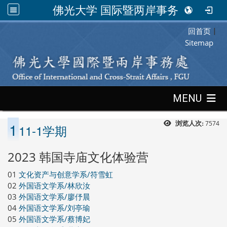
佛光大学 国际暨两岸事务处
回首页
:::
|
Sitemap
:::
MENU
1
7574
浏览人次:
11-1学期
2023 韩国寺庙文化体验营
01
文化资产与创意学系/符雪虹
02
外国语文学系/林欣汝
03
外国语文学系/廖伃晨
04
外国语文学系/刘亭瑜
05
外国语文学系/蔡博妃