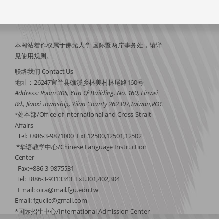
本网站着作权属于佛光大学 国际暨两岸事务处，请详
见
使用规则
。
联络我们 Contact Us
地址：26247宜兰县礁溪乡林美村林尾路160号
Address: Room 305, Yun Qi Building. No. 160, Linwei
Rd., Jiaoxi Township, Yilan County 262307,Taiwan,ROC
处本部/Office of International and Cross-Strait
*
Affairs
Tel: +886-3-9871000 Ext.12500,12501,12502
*华语教学中心/Chinese Language Instruction
Center
Fax:+886-3-9875531
Tel: +886-3-9313343 Ext.301,402,304
Email:
oica@mail.fgu.edu.tw
Email: fguclic@gmail.com
*国际招生中心/International Admission Center