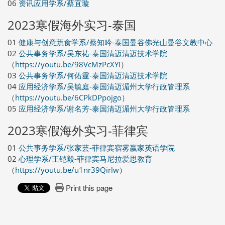
06
资讯应用学系/蔡宜璇
2023寒假海外实习-泰国
01
健康与创意蔬食学系/蔡知吟-泰国曼谷佛光山曼谷文教中心
02
公共事务学系/吴东祐-泰国清迈清迈技术学院
（
https://youtu.be/98VcMzPcXYI
）
03
公共事务学系/何佑霆-泰国清迈清迈技术学院
04
应用经济学系/吴毓庭-泰国清迈湄州大学行政管理系
（
https://youtu.be/6CPkDPpojgo
）
05
应用经济学系/谢名芳-泰国清迈湄州大学行政管理系
2023寒假海外实习-菲律宾
01
公共事务学系/张家芸-菲律宾宿雾赢家英语学院
02
心理学系/王铠毅-菲律宾马尼拉爱思教育
（
https://youtu.be/u1nr39Qirlw
）
Print this page