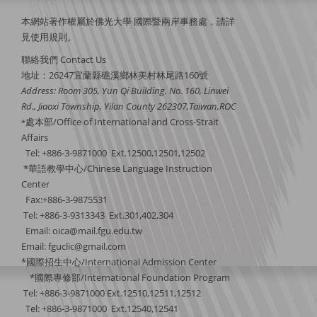
本網站著作權屬於佛光大學 國際暨兩岸事務處，請詳
見
使用規則
。
聯絡我們 Contact Us
地址：26247宜蘭縣礁溪鄉林美村林尾路160號
Address: Room 305, Yun Qi Building. No. 160, Linwei
Rd., Jiaoxi Township, Yilan County 262307,Taiwan,ROC
處本部/Office of International and Cross-Strait
*
Affairs
Tel: +886-3-9871000 Ext.12500,12501,12502
*華語教學中心/Chinese Language Instruction
Center
Fax:+886-3-9875531
Tel: +886-3-9313343 Ext.301,402,304
Email:
oica@mail.fgu.edu.tw
Email: fguclic@gmail.com
*國際招生中心/International Admission Center
*國際專修部/International Foundation Program
Tel: +886-3-9871000 Ext.12510,12511,12512
Tel: +886-3-9871000 Ext.12540,12541