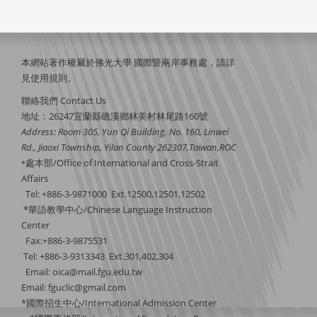
本網站著作權屬於佛光大學 國際暨兩岸事務處，請詳
見
使用規則
。
聯絡我們 Contact Us
地址：26247宜蘭縣礁溪鄉林美村林尾路160號
Address: Room 305, Yun Qi Building. No. 160, Linwei
Rd., Jiaoxi Township, Yilan County 262307,Taiwan,ROC
處本部/Office of International and Cross-Strait
*
Affairs
Tel: +886-3-9871000 Ext.12500,12501,12502
*華語教學中心/Chinese Language Instruction
Center
Fax:+886-3-9875531
Tel: +886-3-9313343 Ext.301,402,304
Email:
oica@mail.fgu.edu.tw
Email: fguclic@gmail.com
*國際招生中心/International Admission Center