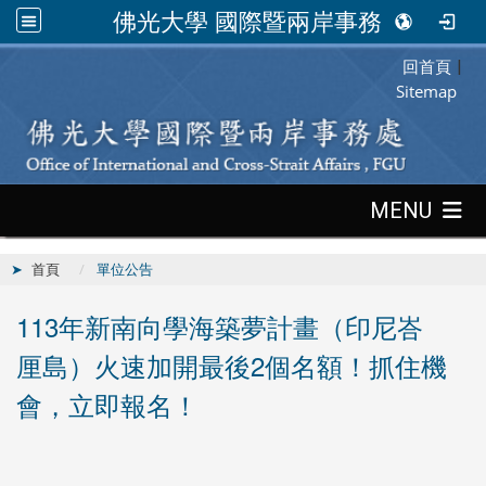
佛光大學 國際暨兩岸事務處
回首頁
:::
|
Sitemap
:::
MENU
首頁
單位公告
113年新南向學海築夢計畫（印尼峇
厘島）火速加開最後2個名額！抓住機
會，立即報名！