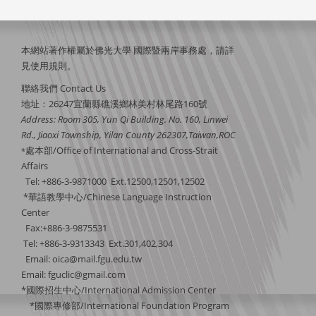
本網站著作權屬於佛光大學 國際暨兩岸事務處，請詳
見
使用規則
。
聯絡我們 Contact Us
地址：26247宜蘭縣礁溪鄉林美村林尾路160號
Address: Room 305, Yun Qi Building. No. 160, Linwei
Rd., Jiaoxi Township, Yilan County 262307,Taiwan,ROC
處本部/Office of International and Cross-Strait
*
Affairs
Tel: +886-3-9871000 Ext.12500,12501,12502
*華語教學中心/Chinese Language Instruction
Center
Fax:+886-3-9875531
Tel: +886-3-9313343 Ext.301,402,304
Email:
oica@mail.fgu.edu.tw
Email: fguclic@gmail.com
*國際招生中心/International Admission Center
*國際專修部/International Foundation Program