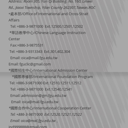
Address: Room 305, Yun Qi Building. No. 160, Linwei
Rd., Jiaoxi Township, Yilan County 262307,Taiwan,ROC
處本部/Office of International and Cross-Strait
*
Affairs
Tel: +886-3-9871000 Ext.12500,12501,12502
*華語教學中心/Chinese Language Instruction
Center
Fax:+886-3-9875531
Tel: +886-3-9313343 Ext.301,402,304
Email:
oica@mail.fgu.edu.tw
Email: fguclic@gmail.com
*國際招生中心/International Admission Center
*國際專修部/International Foundation Program
Tel: +886-3-9871000 Ext.12510,12511,12512
Tel: +886-3-9871000 Ext.12540,12541
Email: admission@gm.fgu.edu.tw
Email:
oica@mail.fgu.edu.tw
*
國際合作中心
/International Cooperation Center
Tel: +886-3-9871000 Ext.12520,12521,12522
Email:
oica@mail.fgu.edu.tw
、
ind999888@gmail.com