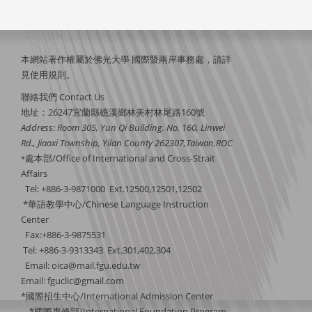
本網站著作權屬於佛光大學 國際暨兩岸事務處，請詳
見
使用規則
。
聯絡我們 Contact Us
地址：26247宜蘭縣礁溪鄉林美村林尾路160號
Address: Room 305, Yun Qi Building. No. 160, Linwei
Rd., Jiaoxi Township, Yilan County 262307,Taiwan,ROC
處本部/Office of International and Cross-Strait
*
Affairs
Tel: +886-3-9871000 Ext.12500,12501,12502
*華語教學中心/Chinese Language Instruction
Center
Fax:+886-3-9875531
Tel: +886-3-9313343 Ext.301,402,304
Email:
oica@mail.fgu.edu.tw
Email: fguclic@gmail.com
*國際招生中心/International Admission Center
*國際專修部/International Foundation Program