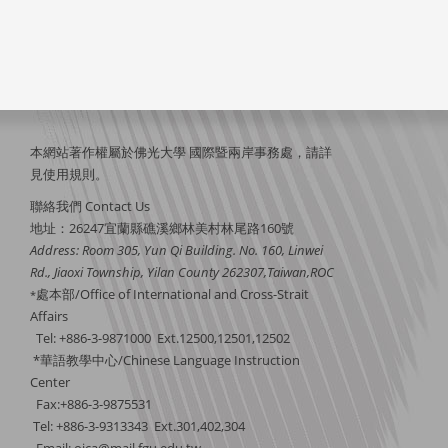
本網站著作權屬於佛光大學 國際暨兩岸事務處，請詳
見
使用規則
。
聯絡我們 Contact Us
地址：26247宜蘭縣礁溪鄉林美村林尾路160號
Address: Room 305, Yun Qi Building. No. 160, Linwei
Rd., Jiaoxi Township, Yilan County 262307,Taiwan,ROC
處本部/Office of International and Cross-Strait
*
Affairs
Tel: +886-3-9871000 Ext.12500,12501,12502
*華語教學中心/Chinese Language Instruction
Center
Fax:+886-3-9875531
Tel: +886-3-9313343 Ext.301,402,304