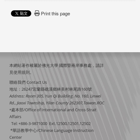
Print this page
本網站著作權屬於佛光大學 國際暨兩岸事務處，請詳
見
使用規則
。
聯絡我們 Contact Us
地址：26247宜蘭縣礁溪鄉林美村林尾路160號
Address: Room 305, Yun Qi Building. No. 160, Linwei
Rd., Jiaoxi Township, Yilan County 262307,Taiwan,ROC
處本部/Office of International and Cross-Strait
*
Affairs
Tel: +886-3-9871000 Ext.12500,12501,12502
*華語教學中心/Chinese Language Instruction
Center