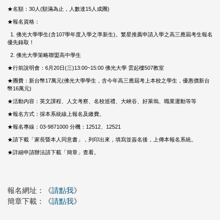
★名額：30人(額滿為止，人數達15人成團)
★報名資格：
1. 佛光大學學生(含107學年度入學之準新生)。繁星推薦申請入學之高三應屆考生報名
優先錄取！
2. 佛光大學策略聯盟高中學生
★行前說明會：6月20日(三)13:00~15:00 佛光大學 雲起樓507教室
★團費：新台幣17萬元(佛光大學學生，含今年高三應屆考上本校之學生，優惠價新台
幣16萬元)
★活動內容：英文課程、人文考察、名校巡禮、大峽谷、好萊塢、職業運動等等
★報名方式：採本系統線上報名及繳費。
★報名專線：03-9871000 分機：12512、12521
★請下載「家長暨本人同意書」，列印出來，填寫並簽名後，上傳本報名系統。
★詳細申請辦法請下載「簡章」查看。
報名網址：《
請點我
》
簡章下載：《
請點我
》