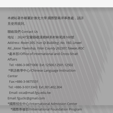
本網站著作權屬於佛光大學 國際暨兩岸事務處，請詳
見
使用規則
。
聯絡我們 Contact Us
地址：26247宜蘭縣礁溪鄉林美村林尾路160號
Address: Room 305, Yun Qi Building. No. 160, Linwei
Rd., Jiaoxi Township, Yilan County 262307,Taiwan,ROC
處本部/Office of International and Cross-Strait
*
Affairs
Tel: +886-3-9871000 Ext.12500,12501,12502
*華語教學中心/Chinese Language Instruction
Center
Fax:+886-3-9875531
Tel: +886-3-9313343 Ext.301,402,304
Email:
oica@mail.fgu.edu.tw
Email: fguclic@gmail.com
*國際招生中心/International Admission Center
*國際專修部/International Foundation Program