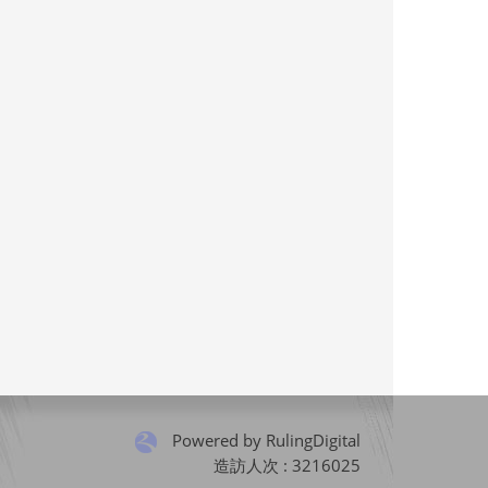
Powered by RulingDigital
造訪人次 : 3216025