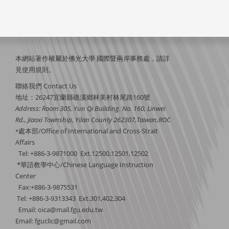
本網站著作權屬於佛光大學 國際暨兩岸事務處，請詳
見
使用規則
。
聯絡我們 Contact Us
地址：26247宜蘭縣礁溪鄉林美村林尾路160號
Address: Room 305, Yun Qi Building. No. 160, Linwei
Rd., Jiaoxi Township, Yilan County 262307,Taiwan,ROC
處本部/Office of International and Cross-Strait
*
Affairs
Tel: +886-3-9871000 Ext.12500,12501,12502
*華語教學中心/Chinese Language Instruction
Center
Fax:+886-3-9875531
Tel: +886-3-9313343 Ext.301,402,304
Email:
oica@mail.fgu.edu.tw
Email: fguclic@gmail.com