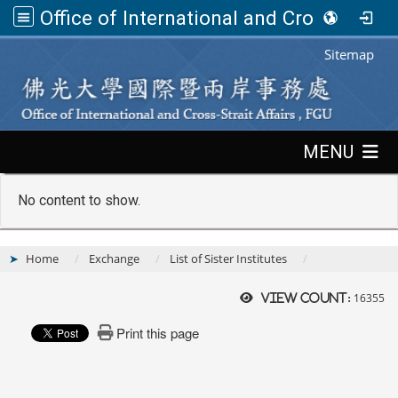
Office of International and Cross-Strait Affairs,FGU
:::
Sitemap
:::
MENU
No content to show.
Home
Exchange
List of Sister Institutes
16355
View count:
Print this page